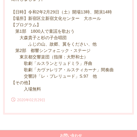
【日時】令和2年2月29日（土）開場13時、開演14時
【場所】新宿区立新宿文化センター 大ホール
【プログラム】
第1部 1800人で童謡を歌おう
大森貴子と杉の子合唱団
ふじの山、故郷、翼をください、他
第2部 都響シンフォニック・ステージ
東京都交響楽団（指揮：大野和士）
歌劇「ルスランとリュドミラ」序曲
歌劇「カヴァレリア・ルスティカーナ」間奏曲
交響詩「レ・プレリュード」S.97 他
【その他】
入場無料
2020年02月29日
お問い合わせ